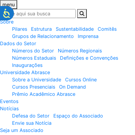
menu
Sobre
Pilares
Estrutura
Sustentabilidade
Comitês
Grupos de Relacionamento
Imprensa
Dados do Setor
Números do Setor
Números Regionais
Números Estaduais
Definições e Convenções
Inaugurações
Universidade Abrasce
Sobre a Universidade
Cursos Online
Cursos Presenciais
On Demand
Prêmio Acadêmico Abrasce
Eventos
Notícias
Defesa do Setor
Espaço do Associado
Envie sua Notícia
Seja um Associado