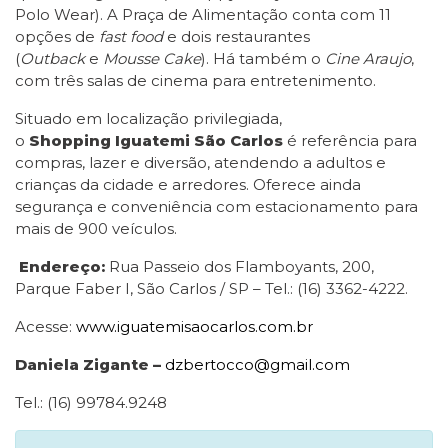
Polo Wear). A Praça de Alimentação conta com 11
opções de
fast food
e dois restaurantes
(
Outback
e
Mousse Cake
). Há também o
Cine Araujo
,
com três salas de cinema para entretenimento.
Situado em localização privilegiada,
o
Shopping
Iguatemi São Carlos
é referência para
compras, lazer e diversão, atendendo a adultos e
crianças da cidade e arredores. Oferece ainda
segurança e conveniência com estacionamento para
mais de 900 veículos.
Endereço:
Rua Passeio dos Flamboyants, 200,
Parque Faber I, São Carlos / SP – Tel.: (16) 3362-4222.
Acesse:
www.iguatemisaocarlos.com.br
Daniela Zigante –
dzbertocco@gmail.com
Tel.: (16) 99784.9248