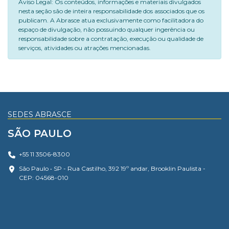
Aviso Legal: Os conteúdos, informações e materiais divulgados
nesta seção são de inteira responsabilidade dos associados que os
publicam. A Abrasce atua exclusivamente como facilitadora do
espaço de divulgação, não possuindo qualquer ingerência ou
responsabilidade sobre a contratação, execução ou qualidade de
serviços, atividades ou atrações mencionadas.
SEDES ABRASCE
SÃO PAULO
+55 11 3506-8300
São Paulo • SP - Rua Castilho, 392 19º andar, Brooklin Paulista -
CEP: 04568-010