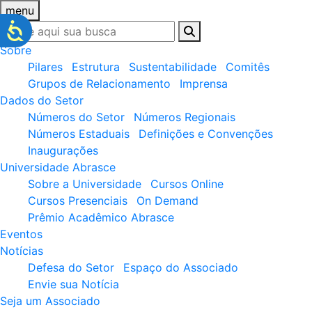
menu
Sobre
Pilares
Estrutura
Sustentabilidade
Comitês
Grupos de Relacionamento
Imprensa
Dados do Setor
Números do Setor
Números Regionais
Números Estaduais
Definições e Convenções
Inaugurações
Universidade Abrasce
Sobre a Universidade
Cursos Online
Cursos Presenciais
On Demand
Prêmio Acadêmico Abrasce
Eventos
Notícias
Defesa do Setor
Espaço do Associado
Envie sua Notícia
Seja um Associado