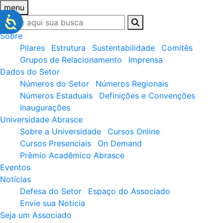
menu
Sobre
Pilares
Estrutura
Sustentabilidade
Comitês
Grupos de Relacionamento
Imprensa
Dados do Setor
Números do Setor
Números Regionais
Números Estaduais
Definições e Convenções
Inaugurações
Universidade Abrasce
Sobre a Universidade
Cursos Online
Cursos Presenciais
On Demand
Prêmio Acadêmico Abrasce
Eventos
Notícias
Defesa do Setor
Espaço do Associado
Envie sua Notícia
Seja um Associado