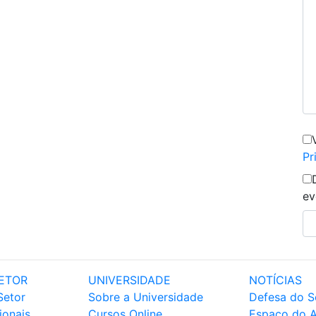
Pr
ev
ETOR
UNIVERSIDADE
NOTÍCIAS
Setor
Sobre a Universidade
Defesa do S
ionais
Cursos Online
Espaço do 