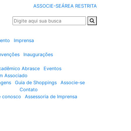
ASSOCIE-SE
ÁREA RESTRITA
ento
Imprensa
nvenções
Inaugurações
cadêmico Abrasce
Eventos
um Associado
agens
Guia de Shoppings
Associe-se
Contato
e conosco
Assessoria de Imprensa