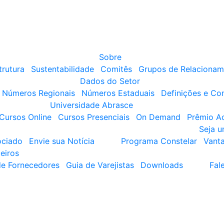
Sobre
trutura
Sustentabilidade
Comitês
Grupos de Relacionam
Dados do Setor
Números Regionais
Números Estaduais
Definições e Co
Universidade Abrasce
Cursos Online
Cursos Presenciais
On Demand
Prêmio A
Seja 
ociado
Envie sua Notícia
Programa Constelar
Vant
eiros
de Fornecedores
Guia de Varejistas
Downloads
Fal