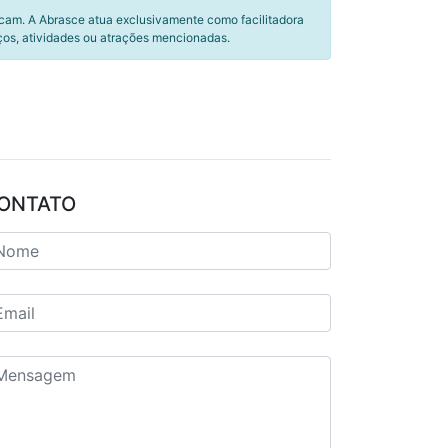
icam. A Abrasce atua exclusivamente como facilitadora
ços, atividades ou atrações mencionadas.
ONTATO