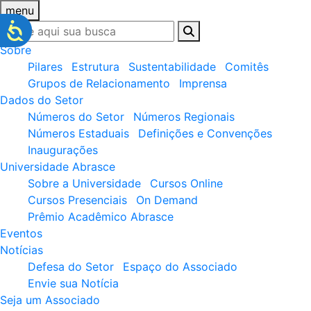
menu
Sobre
Pilares
Estrutura
Sustentabilidade
Comitês
Grupos de Relacionamento
Imprensa
Dados do Setor
Números do Setor
Números Regionais
Números Estaduais
Definições e Convenções
Inaugurações
Universidade Abrasce
Sobre a Universidade
Cursos Online
Cursos Presenciais
On Demand
Prêmio Acadêmico Abrasce
Eventos
Notícias
Defesa do Setor
Espaço do Associado
Envie sua Notícia
Seja um Associado