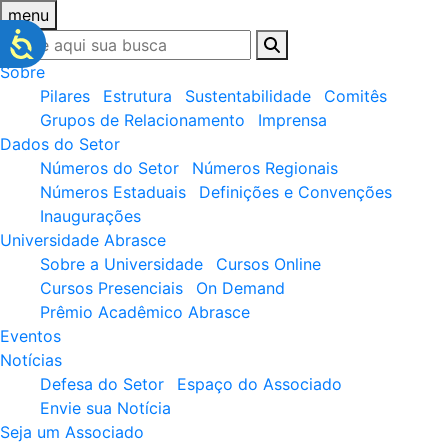
menu
Sobre
Pilares
Estrutura
Sustentabilidade
Comitês
Grupos de Relacionamento
Imprensa
Dados do Setor
Números do Setor
Números Regionais
Números Estaduais
Definições e Convenções
Inaugurações
Universidade Abrasce
Sobre a Universidade
Cursos Online
Cursos Presenciais
On Demand
Prêmio Acadêmico Abrasce
Eventos
Notícias
Defesa do Setor
Espaço do Associado
Envie sua Notícia
Seja um Associado