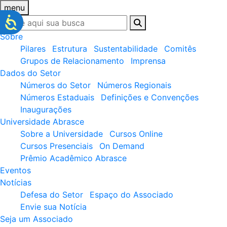
menu
Sobre
Pilares
Estrutura
Sustentabilidade
Comitês
Grupos de Relacionamento
Imprensa
Dados do Setor
Números do Setor
Números Regionais
Números Estaduais
Definições e Convenções
Inaugurações
Universidade Abrasce
Sobre a Universidade
Cursos Online
Cursos Presenciais
On Demand
Prêmio Acadêmico Abrasce
Eventos
Notícias
Defesa do Setor
Espaço do Associado
Envie sua Notícia
Seja um Associado