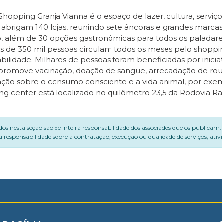
hopping Granja Vianna é o espaço de lazer, cultura, serviço
 abrigam 140 lojas, reunindo sete âncoras e grandes marc
 além de 30 opções gastronômicas para todos os paladar
is de 350 mil pessoas circulam todos os meses pelo shoppi
ilidade. Milhares de pessoas foram beneficiadas por iniciat
promove vacinação, doação de sangue, arrecadação de ro
ação sobre o consumo consciente e a vida animal, por exe
ng center está localizado no quilômetro 23,5 da Rodovia R
dos nesta seção são de inteira responsabilidade dos associados que os publicam
 responsabilidade sobre a contratação, execução ou qualidade de serviços, ati