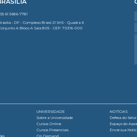
BRASÍLIA
55 61 3686-7781
rasília • DF - Complexo Brasil 21 SHS - Quadra 6
Conjunto A Bloco A Sala 805 - CEP: 70316-000
UNIVERSIDADE
NOTÍCIAS
Sobre a Universidade
Defesa do Setor
Cursos Online
Espaço do Asso
Cursos Presenciais
Envie sua Notíc
ões
On Demand