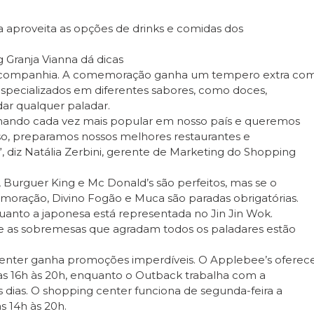
aproveita as opções de drinks e comidas dos
 Granja Vianna dá dicas
ia companhia. A comemoração ganha um tempero extra co
specializados em diferentes sabores, como doces,
ar qualquer paladar.
ornando cada vez mais popular em nosso país e queremos
o, preparamos nossos melhores restaurantes e
, diz Natália Zerbini, gerente de Marketing do Shopping
 Burguer King e Mc Donald’s são perfeitos, mas se o
emoração, Divino Fogão e Muca são paradas obrigatórias.
nquanto a japonesa está representada no Jin Jin Wok.
t e as sobremesas que agradam todos os paladares estão
center ganha promoções imperdíveis. O Applebee’s oferec
 das 16h às 20h, enquanto o Outback trabalha com a
s dias. O shopping center funciona de segunda-feira a
s 14h às 20h.