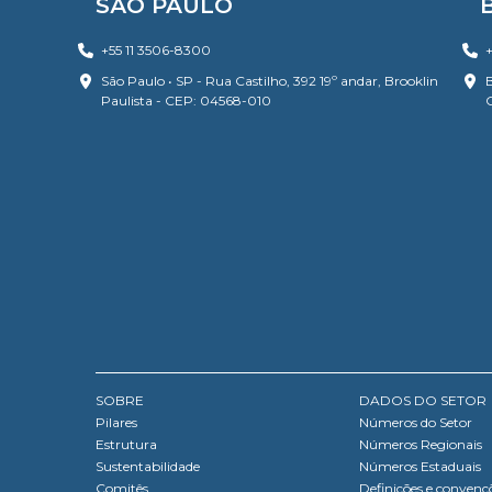
SÃO PAULO
+55 11 3506-8300
+
São Paulo • SP - Rua Castilho, 392 19º andar, Brooklin
B
Paulista - CEP: 04568-010
SOBRE
DADOS DO SETOR
Pilares
Números do Setor
Estrutura
Números Regionais
Sustentabilidade
Números Estaduais
Comitês
Definições e convenç