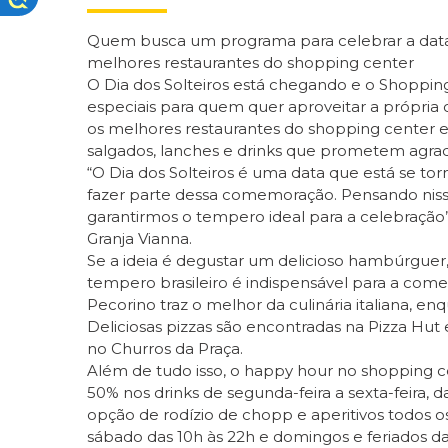
Quem busca um programa para celebrar a data 
melhores restaurantes do shopping center
O Dia dos Solteiros está chegando e o Shopping
especiais para quem quer aproveitar a própr
os melhores restaurantes do shopping center e
salgados, lanches e drinks que prometem agrad
“O Dia dos Solteiros é uma data que está se t
fazer parte dessa comemoração. Pensando niss
garantirmos o tempero ideal para a celebração”
Granja Vianna.
Se a ideia é degustar um delicioso hambúrguer,
tempero brasileiro é indispensável para a com
Pecorino traz o melhor da culinária italiana, e
Deliciosas pizzas são encontradas na Pizza Hu
no Churros da Praça.
Além de tudo isso, o happy hour no shopping 
50% nos drinks de segunda-feira a sexta-feira,
opção de rodízio de chopp e aperitivos todos o
sábado das 10h às 22h e domingos e feriados da