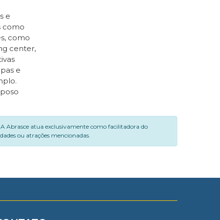
s e
as como
es, como
ng center,
ivas
upas e
mplo.
aposo
. A Abrasce atua exclusivamente como facilitadora do
vidades ou atrações mencionadas.