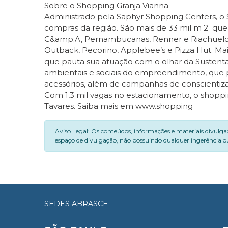
Sobre o Shopping Granja Vianna
Administrado pela Saphyr Shopping Centers, o S
compras da região. São mais de 33 mil m 2 que
C&amp;A, Pernambucanas, Renner e Riachuelo,
Outback, Pecorino, Applebee’s e Pizza Hut. Ma
que pauta sua atuação com o olhar da Sustentab
ambientais e sociais do empreendimento, que 
acessórios, além de campanhas de conscientiz
Com 1,3 mil vagas no estacionamento, o shoppi
Tavares. Saiba mais em www.shopping
Aviso Legal: Os conteúdos, informações e materiais divulga
espaço de divulgação, não possuindo qualquer ingerência ou
SEDES ABRASCE