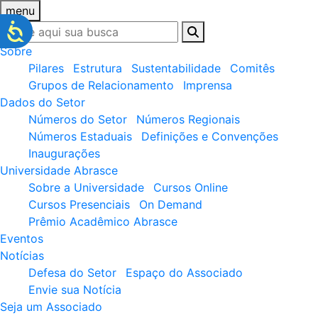
menu
Sobre
Pilares
Estrutura
Sustentabilidade
Comitês
Grupos de Relacionamento
Imprensa
Dados do Setor
Números do Setor
Números Regionais
Números Estaduais
Definições e Convenções
Inaugurações
Universidade Abrasce
Sobre a Universidade
Cursos Online
Cursos Presenciais
On Demand
Prêmio Acadêmico Abrasce
Eventos
Notícias
Defesa do Setor
Espaço do Associado
Envie sua Notícia
Seja um Associado