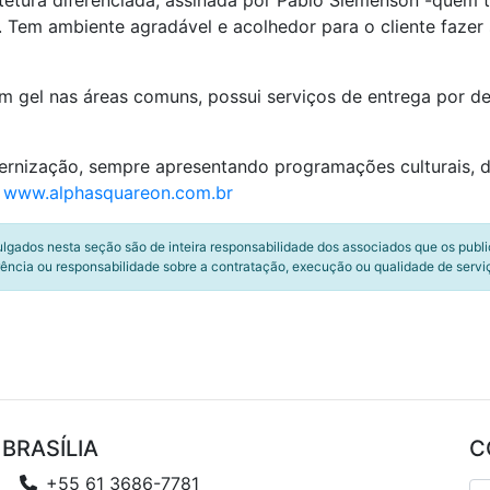
uitetura diferenciada, assinada por Pablo Slemenson -quem 
Tem ambiente agradável e acolhedor para o cliente fazer 
em gel nas áreas comuns, possui serviços de entrega por de
nização, sempre apresentando programações culturais, de
:
www.alphasquareon.com.br
ulgados nesta seção são de inteira responsabilidade dos associados que os publ
ência ou responsabilidade sobre a contratação, execução ou qualidade de servi
BRASÍLIA
C
+55 61 3686-7781