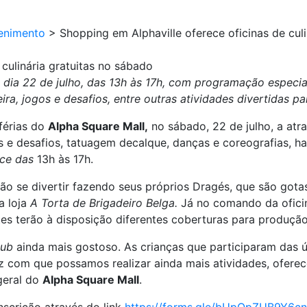
enimento
>
Shopping em Alphaville oferece oficinas de cul
culinária gratuitas no sábado
ia 22 de julho, das 13h às 17h, com programação especial
ira, jogos e desafios, entre outras atividades divertidas pa
férias do
Alpha Square Mall,
no sábado, 22 de julho, a atr
 e desafios, tatuagem decalque, danças e coreografias, ha
ece das
13h às 17h.
 irão se divertir fazendo seus próprios Dragés, que são got
a loja
A Torta de Brigadeiro Belga.
Já no comando da ofici
ntes terão à disposição diferentes coberturas para produçã
lub
ainda mais gostoso. As crianças que participaram das ú
z com que possamos realizar ainda mais atividades, oferec
geral do
Alpha Square Mall
.