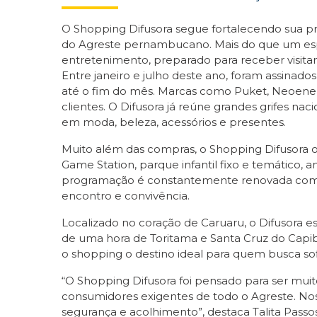
O Shopping Difusora segue fortalecendo sua pr
do Agreste pernambucano. Mais do que um esp
entretenimento, preparado para receber visitan
Entre janeiro e julho deste ano, foram assinad
até o fim do mês. Marcas como Puket, Neoenerg
clientes. O Difusora já reúne grandes grifes nac
em moda, beleza, acessórios e presentes.
Muito além das compras, o Shopping Difusora 
Game Station, parque infantil fixo e temático, a
programação é constantemente renovada com fes
encontro e convivência.
Localizado no coração de Caruaru, o Difusora 
de uma hora de Toritama e Santa Cruz do Capib
o shopping o destino ideal para quem busca sof
“O Shopping Difusora foi pensado para ser mui
consumidores exigentes de todo o Agreste. No
segurança e acolhimento”, destaca Talita Passo