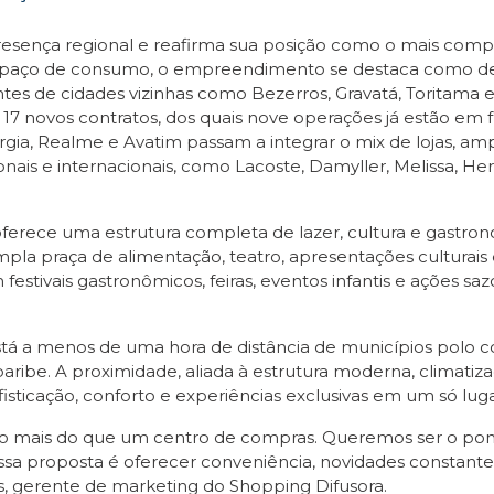
esença regional e reafirma sua posição como o mais compl
aço de consumo, o empreendimento se destaca como desti
tes de cidades vizinhas como Bezerros, Gravatá, Toritama e
os 17 novos contratos, dos quais nove operações já estão em
ia, Realme e Avatim passam a integrar o mix de lojas, amp
ionais e internacionais, como Lacoste, Damyller, Melissa, H
oferece uma estrutura completa de lazer, cultura e gast
mpla praça de alimentação, teatro, apresentações culturais e
tivais gastronômicos, feiras, eventos infantis e ações sa
está a menos de uma hora de distância de municípios polo
aribe. A proximidade, aliada à estrutura moderna, climati
isticação, conforto e experiências exclusivas em um só luga
to mais do que um centro de compras. Queremos ser o ponto 
ssa proposta é oferecer conveniência, novidades constant
s, gerente de marketing do Shopping Difusora.