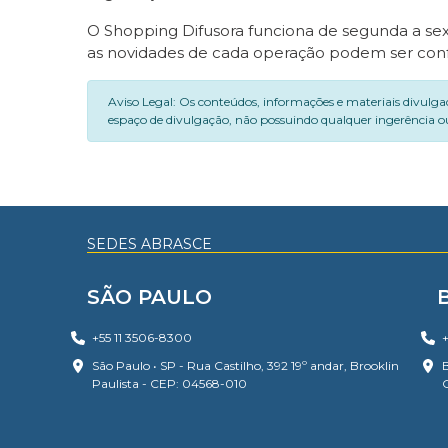
O Shopping Difusora funciona de segunda a sexta-
as novidades de cada operação podem ser confe
Aviso Legal: Os conteúdos, informações e materiais divulga
espaço de divulgação, não possuindo qualquer ingerência ou
SEDES ABRASCE
SÃO PAULO
+55 11 3506-8300
+
São Paulo • SP - Rua Castilho, 392 19º andar, Brooklin
B
Paulista - CEP: 04568-010