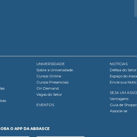
UNIVERSIDADE
NOTÍCIAS
Sobre a Universidade
Defesa do Setor
Cursos Online
Espaço do Asso
Cursos Presenciais
Envie sua Notíc
ões
On Demand
SEJA UM ASS
Vagas do Setor
Vantagens
isas
EVENTOS
Guia de Shopp
Associe-se
GORA O APP DA ABRASCE