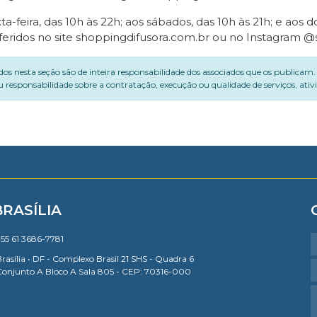
feira, das 10h às 22h; aos sábados, das 10h às 21h; e aos do
ridos no site shoppingdifusora.com.br ou no Instagram @s
dos nesta seção são de inteira responsabilidade dos associados que os publicam
 responsabilidade sobre a contratação, execução ou qualidade de serviços, ati
BRASÍLIA
55 61 3686-7781
rasília • DF - Complexo Brasil 21 SHS - Quadra 6
Conjunto A Bloco A Sala 805 - CEP: 70316-000