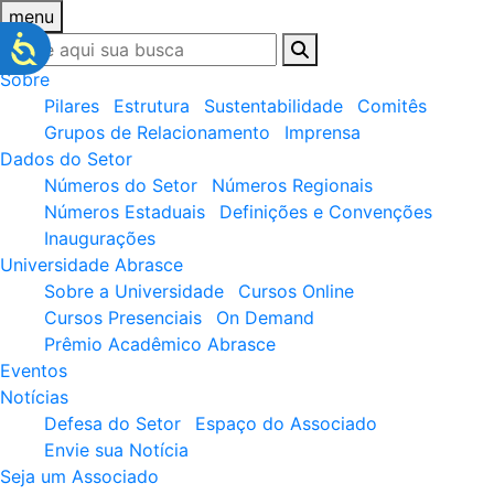
menu
Sobre
Pilares
Estrutura
Sustentabilidade
Comitês
Grupos de Relacionamento
Imprensa
Dados do Setor
Números do Setor
Números Regionais
Números Estaduais
Definições e Convenções
Inaugurações
Universidade Abrasce
Sobre a Universidade
Cursos Online
Cursos Presenciais
On Demand
Prêmio Acadêmico Abrasce
Eventos
Notícias
Defesa do Setor
Espaço do Associado
Envie sua Notícia
Seja um Associado