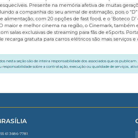
quecíveis. Presente na memória afetiva de muitas gerações
cluindo a companhia do seu animal de estimação, pois o “D
 de alimentação, com 20 opções de fast food, e o ‘Boteco D
co. O maior e melhor cinema na região, o Cinemark, também
alas exclusivas de streaming para fãs de eSports. Portal d
ecarga gratuita para carros elétricos são mais serviços e 
dos nesta seção são de inteira responsabilidade dos associados que os publicam
 responsabilidade sobre a contratação, execução ou qualidade de serviços, ati
BRASÍLIA
55 61 3686-7781