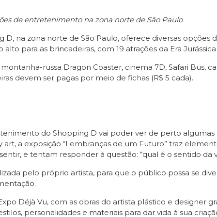
ções de entretenimento na zona norte de São Paulo
 D, na zona norte de São Paulo, oferece diversas opções de
lto para as brincadeiras, com 19 atrações da Era Jurássica p
montanha-russa Dragon Coaster, cinema 7D, Safari Bus, car
eiras devem ser pagas por meio de fichas (R$ 5 cada).
etenimento do Shopping D vai poder ver de perto algumas d
toy art, a exposição “Lembranças de um Futuro” traz elem
ntir, e tentam responder à questão: “qual é o sentido da v
lizada pelo próprio artista, para que o público possa se div
limentação.
 Déjà Vu, com as obras do artista plástico e designer gráf
estilos, personalidades e materiais para dar vida à sua cria