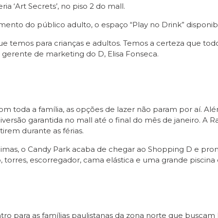
a ‘Art Secrets’, no piso 2 do mall.
mento do público adulto, o espaço “Play no Drink” disponib
que temos para crianças e adultos. Temos a certeza que to
 a gerente de marketing do D, Elisa Fonseca.
m toda a família, as opções de lazer não param por aí. Al
versão garantida no mall até o final do mês de janeiro. A R
irem durante as férias.
mas, o Candy Park acaba de chegar ao Shopping D e promet
o, torres, escorregador, cama elástica e uma grande piscina 
tro para as famílias paulistanas da zona norte que buscam