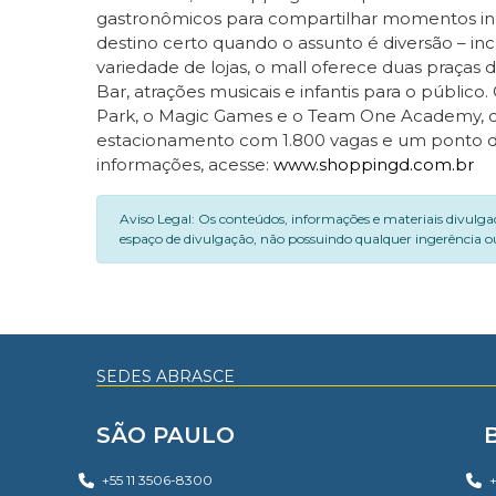
gastronômicos para compartilhar momentos ines
destino certo quando o assunto é diversão – in
variedade de lojas, o mall oferece duas praças
Bar, atrações musicais e infantis para o públi
Park, o Magic Games e o Team One Academy, com s
estacionamento com 1.800 vagas e um ponto de r
informações, acesse:
www.shoppingd.com.br
Aviso Legal: Os conteúdos, informações e materiais divulga
espaço de divulgação, não possuindo qualquer ingerência ou
SEDES ABRASCE
SÃO PAULO
+55 11 3506-8300
+