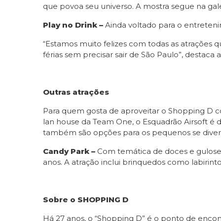
que povoa seu universo. A mostra segue na galeri
Play no Drink –
Ainda voltado para o entreteni
“Estamos muito felizes com todas as atrações 
férias sem precisar sair de São Paulo”, destaca
Outras atrações
Para quem gosta de aproveitar o Shopping D co
lan house da Team One, o Esquadrão Airsoft é di
também são opções para os pequenos se divert
Candy Park –
Com temática de doces e gulosei
anos. A atração inclui brinquedos como labirint
Sobre o SHOPPING D
Há 27 anos, o “Shopping D” é o ponto de encon