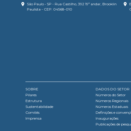
São Paulo • SP - Rua Castilho, 392 19º andar, Brooklin
B
Paulista - CEP: 04568-010
SOBRE
DADOS DO SETOR
Pilares
Números do Setor
Estrutura
Números Regionais
Sustentabilidade
Números Estaduais
Comitês
Definições e convenç
Imprensa
Inaugurações
Publicações de pesqu