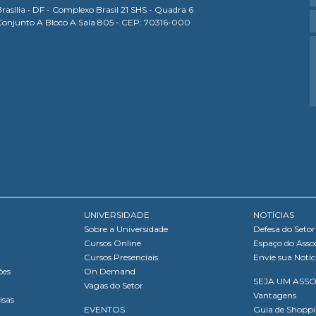
rasília • DF - Complexo Brasil 21 SHS - Quadra 6
Conjunto A Bloco A Sala 805 - CEP: 70316-000
UNIVERSIDADE
NOTÍCIAS
Sobre a Universidade
Defesa do Setor
Cursos Online
Espaço do Asso
Cursos Presenciais
Envie sua Notíc
ões
On Demand
SEJA UM ASS
Vagas do Setor
Vantagens
isas
EVENTOS
Guia de Shopp