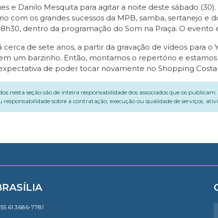
 e Danilo Mesquita para agitar a noite deste sábado (30). 
tório com os grandes sucessos da MPB, samba, sertanejo e do
as 18h30, dentro da programação do Som na Praça. O evento 
cerca de sete anos, a partir da gravação de vídeos para o 
os em um barzinho. Então, montamos o repertório e estamos
a expectativa de poder tocar novamente no Shopping Costa
dos nesta seção são de inteira responsabilidade dos associados que os publicam
 responsabilidade sobre a contratação, execução ou qualidade de serviços, ati
BRASÍLIA
55 61 3686-7781