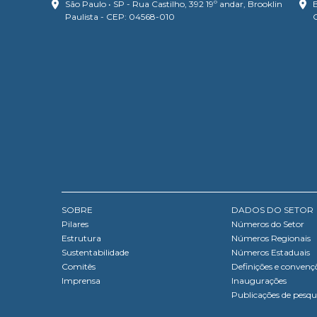
São Paulo • SP - Rua Castilho, 392 19º andar, Brooklin
B
Paulista - CEP: 04568-010
SOBRE
DADOS DO SETOR
Pilares
Números do Setor
Estrutura
Números Regionais
Sustentabilidade
Números Estaduais
Comitês
Definições e convenç
Imprensa
Inaugurações
Publicações de pesqu