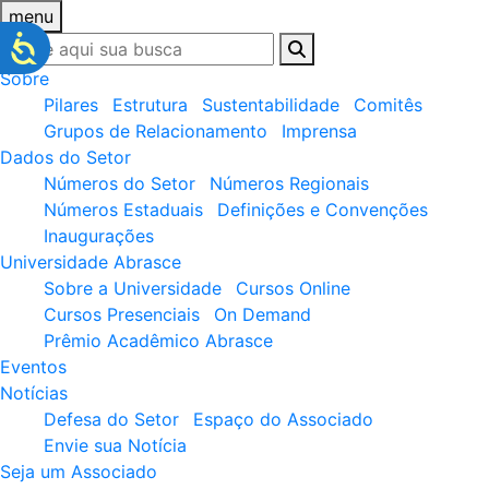
menu
Sobre
Pilares
Estrutura
Sustentabilidade
Comitês
Grupos de Relacionamento
Imprensa
Dados do Setor
Números do Setor
Números Regionais
Números Estaduais
Definições e Convenções
Inaugurações
Universidade Abrasce
Sobre a Universidade
Cursos Online
Cursos Presenciais
On Demand
Prêmio Acadêmico Abrasce
Eventos
Notícias
Defesa do Setor
Espaço do Associado
Envie sua Notícia
Seja um Associado