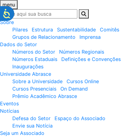
menu
Sobre
Pilares
Estrutura
Sustentabilidade
Comitês
Grupos de Relacionamento
Imprensa
Dados do Setor
Números do Setor
Números Regionais
Números Estaduais
Definições e Convenções
Inaugurações
Universidade Abrasce
Sobre a Universidade
Cursos Online
Cursos Presenciais
On Demand
Prêmio Acadêmico Abrasce
Eventos
Notícias
Defesa do Setor
Espaço do Associado
Envie sua Notícia
Seja um Associado