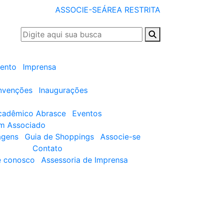
ASSOCIE-SE
ÁREA RESTRITA
ento
Imprensa
nvenções
Inaugurações
cadêmico Abrasce
Eventos
um Associado
agens
Guia de Shoppings
Associe-se
Contato
e conosco
Assessoria de Imprensa