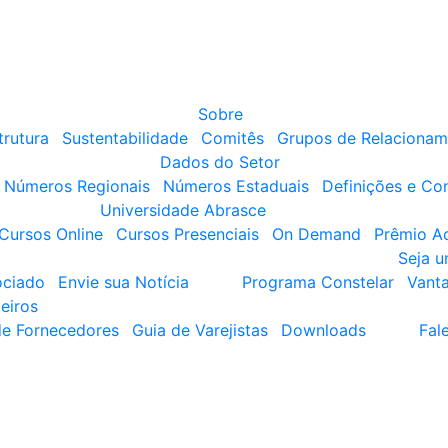
Sobre
trutura
Sustentabilidade
Comitês
Grupos de Relacionam
Dados do Setor
Números Regionais
Números Estaduais
Definições e Co
Universidade Abrasce
Cursos Online
Cursos Presenciais
On Demand
Prêmio A
Seja 
ociado
Envie sua Notícia
Programa Constelar
Vant
eiros
de Fornecedores
Guia de Varejistas
Downloads
Fal