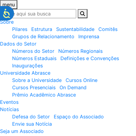
menu
Sobre
Pilares
Estrutura
Sustentabilidade
Comitês
Grupos de Relacionamento
Imprensa
Dados do Setor
Números do Setor
Números Regionais
Números Estaduais
Definições e Convenções
Inaugurações
Universidade Abrasce
Sobre a Universidade
Cursos Online
Cursos Presenciais
On Demand
Prêmio Acadêmico Abrasce
Eventos
Notícias
Defesa do Setor
Espaço do Associado
Envie sua Notícia
Seja um Associado