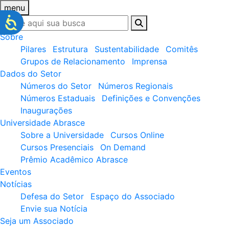
menu
Sobre
Pilares
Estrutura
Sustentabilidade
Comitês
Grupos de Relacionamento
Imprensa
Dados do Setor
Números do Setor
Números Regionais
Números Estaduais
Definições e Convenções
Inaugurações
Universidade Abrasce
Sobre a Universidade
Cursos Online
Cursos Presenciais
On Demand
Prêmio Acadêmico Abrasce
Eventos
Notícias
Defesa do Setor
Espaço do Associado
Envie sua Notícia
Seja um Associado