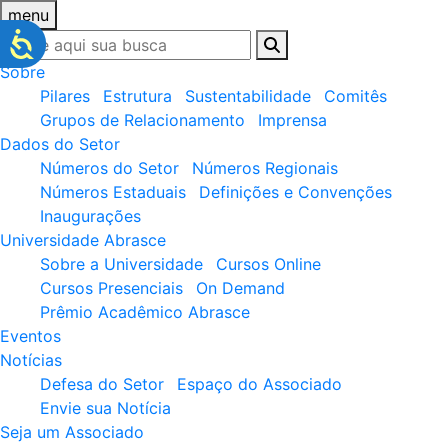
menu
Sobre
Pilares
Estrutura
Sustentabilidade
Comitês
Grupos de Relacionamento
Imprensa
Dados do Setor
Números do Setor
Números Regionais
Números Estaduais
Definições e Convenções
Inaugurações
Universidade Abrasce
Sobre a Universidade
Cursos Online
Cursos Presenciais
On Demand
Prêmio Acadêmico Abrasce
Eventos
Notícias
Defesa do Setor
Espaço do Associado
Envie sua Notícia
Seja um Associado