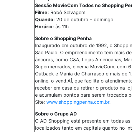
Sessão MovieCom Todos no Shopping Pe
Filme:
Robô Selvagem
Quando:
20 de outubro – domingo
Horário:
às 11h
Sobre o Shopping Penha
Inaugurado em outubro de 1992, o Shopping
São Paulo. O empreendimento tem mais de 2
âncoras, como C&A, Lojas Americanas, Mari
Supermercados, cinema MovieCom, com 6 s
Outback e Mania de Churrasco e mais de 1
online, o vend.AÍ, que facilita o atendime
receber em casa ou retirar o produto na lo
e acumulam pontos para serem trocados por
Site:
www.shoppingpenha.com.br
.
Sobre o Grupo AD
O AD Shopping está presente em todas as r
localizados tanto em capitais quanto no i