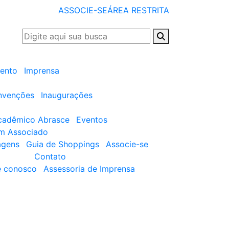
ASSOCIE-SE
ÁREA RESTRITA
ento
Imprensa
nvenções
Inaugurações
cadêmico Abrasce
Eventos
um Associado
agens
Guia de Shoppings
Associe-se
Contato
e conosco
Assessoria de Imprensa