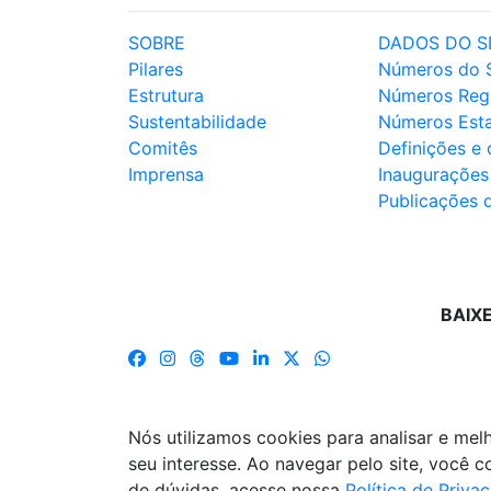
SOBRE
DADOS DO S
Pilares
Números do 
Estrutura
Números Reg
Sustentabilidade
Números Est
Comitês
Definições e
Imprensa
Inaugurações
Publicações 
BAIX
Nós utilizamos cookies para analisar e me
seu interesse. Ao navegar pelo site, você
de dúvidas, acesse nossa
Política de Priva