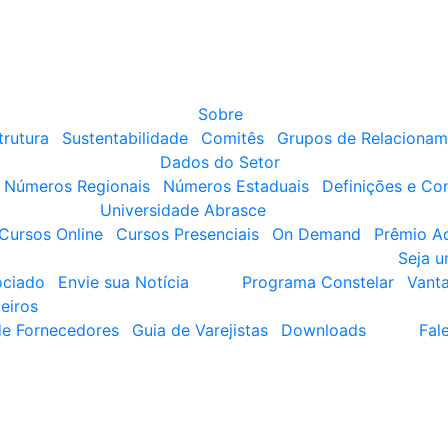
Sobre
trutura
Sustentabilidade
Comitês
Grupos de Relacionam
Dados do Setor
Números Regionais
Números Estaduais
Definições e Co
Universidade Abrasce
Cursos Online
Cursos Presenciais
On Demand
Prêmio A
Seja 
ociado
Envie sua Notícia
Programa Constelar
Vant
eiros
de Fornecedores
Guia de Varejistas
Downloads
Fal