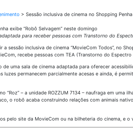
enimento
>
Sessão inclusiva de cinema no Shopping Penh
enha exibe “Robô Selvagem” neste domingo
adaptada para receber pessoas com Transtorno do Espect
ir a sessão inclusiva de cinema “MovieCom Todos”, no Shop
vieCom, recebe pessoas com TEA (Transtorno do Espectro 
de uma sala de cinema adaptada para oferecer acessibilid
as luzes permanecem parcialmente acesas e ainda, é permit
o “Roz” – a unidade ROZZUM 7134 – naufraga em uma ilha d
co, o robô acaba construindo relações com animais nativos
s pelo site da MovieCom ou na bilheteria do cinema, e o v