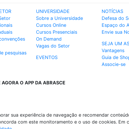
ETOR
UNIVERSIDADE
NOTÍCIAS
Setor
Sobre a Universidade
Defesa do S
ionais
Cursos Online
Espaço do 
aduais
Cursos Presenciais
Envie sua No
 convenções
On Demand
SEJA UM A
Vagas do Setor
Vantagens
de pesquisas
EVENTOS
Guia de Sho
Associe-se
E AGORA O APP DA ABRASCE
lhorar sua experiência de navegação e recomendar conteúd
 concorda com este monitoramento e o uso de cookies. Em 
cidade
.