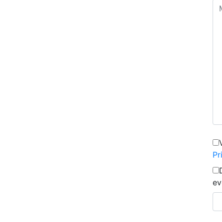
Pr
ev