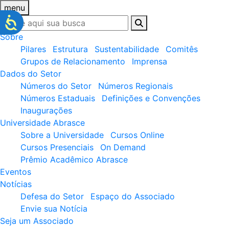
menu
Sobre
Pilares
Estrutura
Sustentabilidade
Comitês
Grupos de Relacionamento
Imprensa
Dados do Setor
Números do Setor
Números Regionais
Números Estaduais
Definições e Convenções
Inaugurações
Universidade Abrasce
Sobre a Universidade
Cursos Online
Cursos Presenciais
On Demand
Prêmio Acadêmico Abrasce
Eventos
Notícias
Defesa do Setor
Espaço do Associado
Envie sua Notícia
Seja um Associado