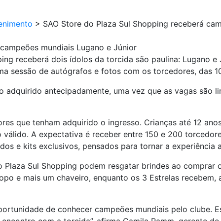
enimento
>
SAO Store do Plaza Sul Shopping receberá ca
 campeões mundiais Lugano e Júnior
ng receberá dois ídolos da torcida são paulina: Lugano e 
uma sessão de autógrafos e fotos com os torcedores, das 1
sso adquirido antecipadamente, uma vez que as vagas são 
res que tenham adquirido o ingresso. Crianças até 12 anos
álido. A expectativa é receber entre 150 e 200 torcedores
os e kits exclusivos, pensados para tornar a experiência 
o Plaza Sul Shopping podem resgatar brindes ao comprar o 
opo e mais um chaveiro, enquanto os 3 Estrelas recebem, 
portunidade de conhecer campeões mundiais pelo clube. Es