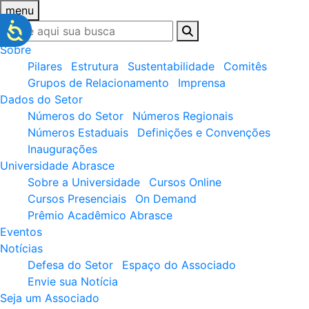
menu
Sobre
Pilares
Estrutura
Sustentabilidade
Comitês
Grupos de Relacionamento
Imprensa
Dados do Setor
Números do Setor
Números Regionais
Números Estaduais
Definições e Convenções
Inaugurações
Universidade Abrasce
Sobre a Universidade
Cursos Online
Cursos Presenciais
On Demand
Prêmio Acadêmico Abrasce
Eventos
Notícias
Defesa do Setor
Espaço do Associado
Envie sua Notícia
Seja um Associado