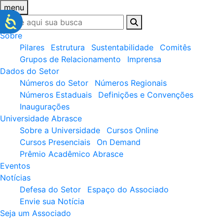
menu
Sobre
Pilares
Estrutura
Sustentabilidade
Comitês
Grupos de Relacionamento
Imprensa
Dados do Setor
Números do Setor
Números Regionais
Números Estaduais
Definições e Convenções
Inaugurações
Universidade Abrasce
Sobre a Universidade
Cursos Online
Cursos Presenciais
On Demand
Prêmio Acadêmico Abrasce
Eventos
Notícias
Defesa do Setor
Espaço do Associado
Envie sua Notícia
Seja um Associado