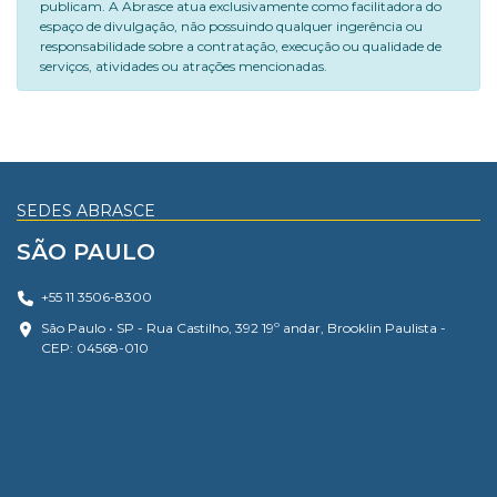
publicam. A Abrasce atua exclusivamente como facilitadora do
espaço de divulgação, não possuindo qualquer ingerência ou
responsabilidade sobre a contratação, execução ou qualidade de
serviços, atividades ou atrações mencionadas.
SEDES ABRASCE
SÃO PAULO
+55 11 3506-8300
São Paulo • SP - Rua Castilho, 392 19º andar, Brooklin Paulista -
CEP: 04568-010