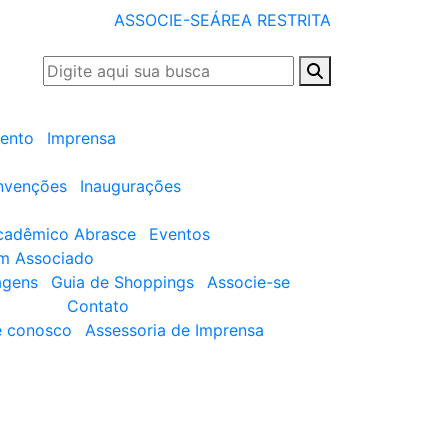
ASSOCIE-SE
ÁREA RESTRITA
ento
Imprensa
nvenções
Inaugurações
cadêmico Abrasce
Eventos
um Associado
agens
Guia de Shoppings
Associe-se
Contato
e conosco
Assessoria de Imprensa