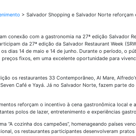
enimento
>
Salvador Shopping e Salvador Norte reforçam
çam conexão com a gastronomia na 27ª edição Salvador R
rticipam da 27ª edição da Salvador Restaurant Week (SRW),
 os dias 14 de maio e 14 de junho. Durante o período, o p
a preços fixos, em uma excelente oportunidade para vivenc
ição os restaurantes 33 Contemporâneo, Al Mare, Alfredo’
h, Seven Café e Yayá. Já no Salvador Norte, fazem parte do 
ntos reforçam o incentivo à cena gastronômica local e amp
antes polos de lazer, entretenimento e experiências gastr
ema “A cozinha dos campeões”, homenageando países venc
acional, os restaurantes participantes desenvolveram prato