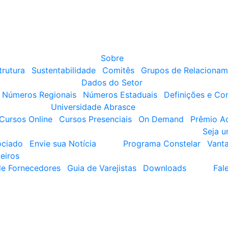
Sobre
trutura
Sustentabilidade
Comitês
Grupos de Relacionam
Dados do Setor
Números Regionais
Números Estaduais
Definições e Co
Universidade Abrasce
Cursos Online
Cursos Presenciais
On Demand
Prêmio A
Seja 
ociado
Envie sua Notícia
Programa Constelar
Vant
eiros
de Fornecedores
Guia de Varejistas
Downloads
Fal