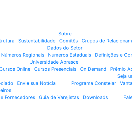
Sobre
trutura
Sustentabilidade
Comitês
Grupos de Relacionam
Dados do Setor
Números Regionais
Números Estaduais
Definições e Co
Universidade Abrasce
Cursos Online
Cursos Presenciais
On Demand
Prêmio A
Seja 
ociado
Envie sua Notícia
Programa Constelar
Vant
eiros
de Fornecedores
Guia de Varejistas
Downloads
Fal