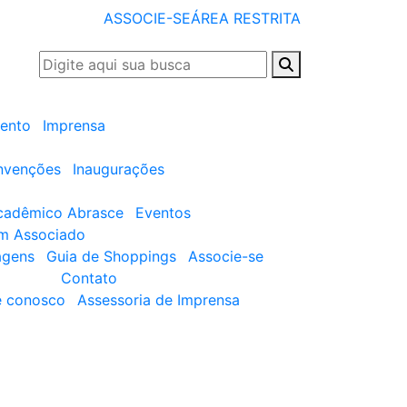
ASSOCIE-SE
ÁREA RESTRITA
ento
Imprensa
nvenções
Inaugurações
cadêmico Abrasce
Eventos
um Associado
agens
Guia de Shoppings
Associe-se
Contato
e conosco
Assessoria de Imprensa