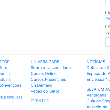
Pr
ev
ETOR
UNIVERSIDADE
NOTÍCIAS
Setor
Sobre a Universidade
Defesa do S
ionais
Cursos Online
Espaço do 
aduais
Cursos Presenciais
Envie sua No
 convenções
On Demand
SEJA UM A
Vagas do Setor
Vantagens
de pesquisas
EVENTOS
Guia de Sho
Associe-se