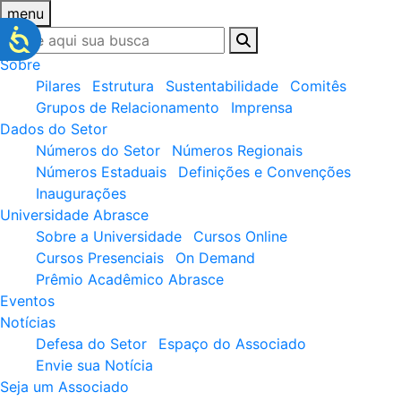
menu
Sobre
Pilares
Estrutura
Sustentabilidade
Comitês
Grupos de Relacionamento
Imprensa
Dados do Setor
Números do Setor
Números Regionais
Números Estaduais
Definições e Convenções
Inaugurações
Universidade Abrasce
Sobre a Universidade
Cursos Online
Cursos Presenciais
On Demand
Prêmio Acadêmico Abrasce
Eventos
Notícias
Defesa do Setor
Espaço do Associado
Envie sua Notícia
Seja um Associado