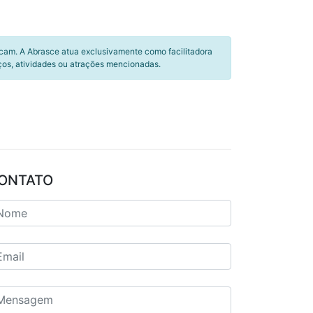
icam. A Abrasce atua exclusivamente como facilitadora
ços, atividades ou atrações mencionadas.
ONTATO