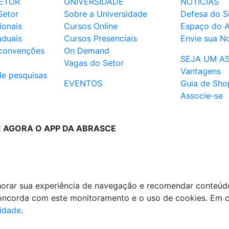
ETOR
UNIVERSIDADE
NOTÍCIAS
Setor
Sobre a Universidade
Defesa do S
ionais
Cursos Online
Espaço do 
aduais
Cursos Presenciais
Envie sua No
 convenções
On Demand
SEJA UM A
Vagas do Setor
Vantagens
de pesquisas
EVENTOS
Guia de Sho
Associe-se
E AGORA O APP DA ABRASCE
lhorar sua experiência de navegação e recomendar conteúd
 concorda com este monitoramento e o uso de cookies. Em 
cidade
.