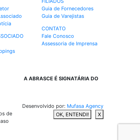
FILIADOS
etor
Guia de Fornecedores
Associado
Guia de Varejistas
tícia
CONTATO
SSOCIADO
Fale Conosco
Assessoria de Imprensa
ppings
A ABRASCE É SIGNATÁRIA DO
Desenvolvido por:
Mufasa Agency
os de
OK, ENTENDI!
X
caso