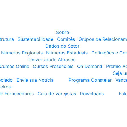
Sobre
trutura
Sustentabilidade
Comitês
Grupos de Relacionam
Dados do Setor
Números Regionais
Números Estaduais
Definições e Co
Universidade Abrasce
Cursos Online
Cursos Presenciais
On Demand
Prêmio A
Seja 
ociado
Envie sua Notícia
Programa Constelar
Vant
eiros
de Fornecedores
Guia de Varejistas
Downloads
Fal