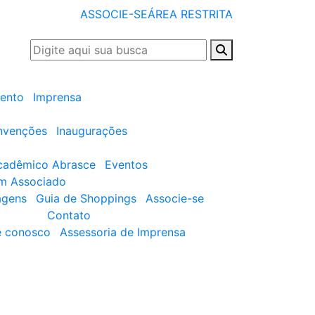
ASSOCIE-SE
ÁREA RESTRITA
ento
Imprensa
nvenções
Inaugurações
cadêmico Abrasce
Eventos
um Associado
agens
Guia de Shoppings
Associe-se
Contato
e conosco
Assessoria de Imprensa