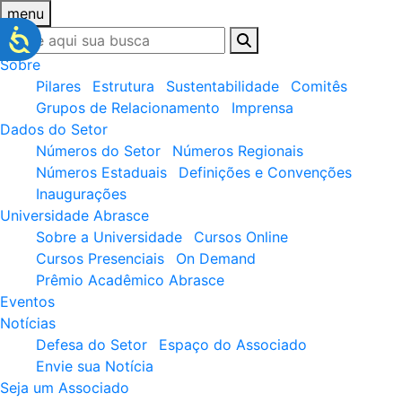
menu
Sobre
Pilares
Estrutura
Sustentabilidade
Comitês
Grupos de Relacionamento
Imprensa
Dados do Setor
Números do Setor
Números Regionais
Números Estaduais
Definições e Convenções
Inaugurações
Universidade Abrasce
Sobre a Universidade
Cursos Online
Cursos Presenciais
On Demand
Prêmio Acadêmico Abrasce
Eventos
Notícias
Defesa do Setor
Espaço do Associado
Envie sua Notícia
Seja um Associado