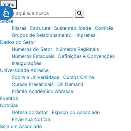
menu
Sobre
Pilares
Estrutura
Sustentabilidade
Comitês
Grupos de Relacionamento
Imprensa
Dados do Setor
Números do Setor
Números Regionais
Números Estaduais
Definições e Convenções
Inaugurações
Universidade Abrasce
Sobre a Universidade
Cursos Online
Cursos Presenciais
On Demand
Prêmio Acadêmico Abrasce
Eventos
Notícias
Defesa do Setor
Espaço do Associado
Envie sua Notícia
Seja um Associado