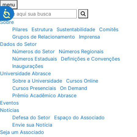
menu
Sobre
Pilares
Estrutura
Sustentabilidade
Comitês
Grupos de Relacionamento
Imprensa
Dados do Setor
Números do Setor
Números Regionais
Números Estaduais
Definições e Convenções
Inaugurações
Universidade Abrasce
Sobre a Universidade
Cursos Online
Cursos Presenciais
On Demand
Prêmio Acadêmico Abrasce
Eventos
Notícias
Defesa do Setor
Espaço do Associado
Envie sua Notícia
Seja um Associado