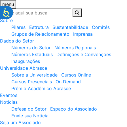
menu
Sobre
Pilares
Estrutura
Sustentabilidade
Comitês
Grupos de Relacionamento
Imprensa
Dados do Setor
Números do Setor
Números Regionais
Números Estaduais
Definições e Convenções
Inaugurações
Universidade Abrasce
Sobre a Universidade
Cursos Online
Cursos Presenciais
On Demand
Prêmio Acadêmico Abrasce
Eventos
Notícias
Defesa do Setor
Espaço do Associado
Envie sua Notícia
Seja um Associado