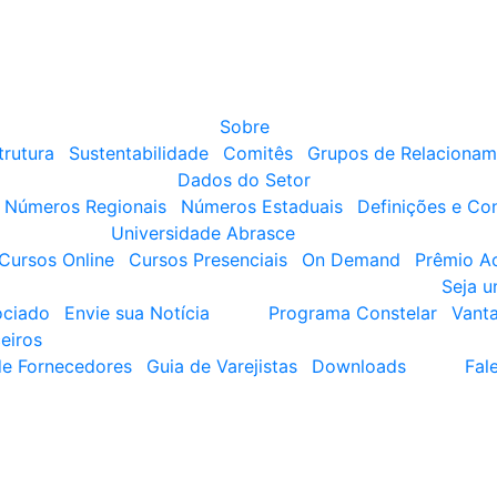
Sobre
trutura
Sustentabilidade
Comitês
Grupos de Relacionam
Dados do Setor
Números Regionais
Números Estaduais
Definições e Co
Universidade Abrasce
Cursos Online
Cursos Presenciais
On Demand
Prêmio A
Seja 
ociado
Envie sua Notícia
Programa Constelar
Vant
eiros
de Fornecedores
Guia de Varejistas
Downloads
Fal