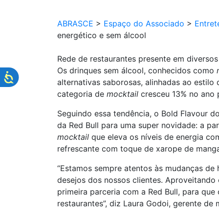
ABRASCE
>
Espaço do Associado
>
Entret
energético e sem álcool
Rede de restaurantes presente em diverso
Os drinques sem álcool, conhecidos como
alternativas saborosas, alinhadas ao estilo
categoria de
mocktail
cresceu 13% no ano
Seguindo essa tendência, o Bold Flavour d
da Red Bull para uma super novidade: a par
mocktail
que eleva os níveis de energia c
refrescante com toque de xarope de manga.
“Estamos sempre atentos às mudanças de h
desejos dos nossos clientes. Aproveitand
primeira parceria com a Red Bull, para qu
restaurantes”, diz Laura Godoi, gerente de 