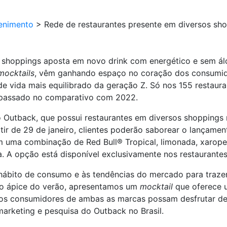
enimento
>
Rede de restaurantes presente em diversos sh
s shoppings aposta em novo drink com energético e sem ál
mocktails
, vêm ganhando espaço no coração dos consumi
 de vida mais equilibrado da geração Z. Só nos 155 restaur
 passado no comparativo com 2022.
o Outback, que possui restaurantes em diversos shoppings 
tir de 29 de janeiro, clientes poderão saborear o lançame
om uma combinação de Red Bull® Tropical, limonada, xarop
 A opção está disponível exclusivamente nos restaurantes 
ábito de consumo e às tendências do mercado para traze
o o ápice do verão, apresentamos um
mocktail
que oferece 
e os consumidores de ambas as marcas possam desfrutar de
marketing e pesquisa do Outback no Brasil.