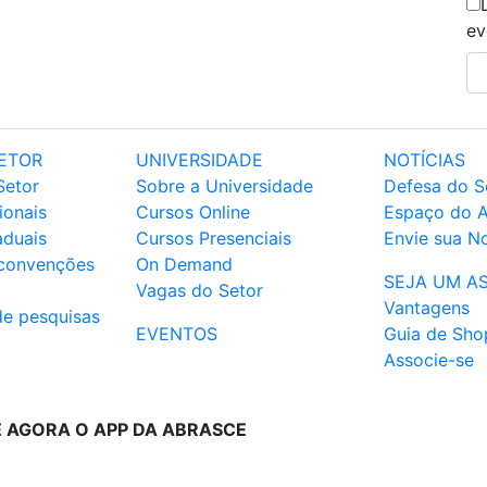
ev
ETOR
UNIVERSIDADE
NOTÍCIAS
Setor
Sobre a Universidade
Defesa do S
ionais
Cursos Online
Espaço do 
aduais
Cursos Presenciais
Envie sua No
 convenções
On Demand
SEJA UM A
Vagas do Setor
Vantagens
de pesquisas
EVENTOS
Guia de Sho
Associe-se
E AGORA O APP DA ABRASCE