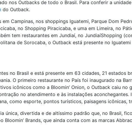
ado nos Outbacks de todo o Brasil. Para conferir a unidad
m
do Outback.
es em Campinas, nos shoppings Iguatemi, Parque Dom Pedro
cicaba, no Shopping Piracicaba, e uma em Limeira, no Páti
ambém tem restaurantes em Jundiaí, no JundiaíShopping (com
olitana de Sorocaba, o Outback está presente no Iguatemi 
es no Brasil e está presente em 63 cidades, 21 estados bra
nia. O primeiro restaurante no País foi inaugurado na Barr
tivos icônicos como a Bloomin’ Onion, o Outback caiu no g
ntração no atendimento e às instalações aconchegantes. In
ana, como esporte, pontos turísticos, paisagens icônicas, tr
ia única, divertida e de altíssimo padrão que, no Brasil,
o Bloomin’ Brands, que ainda conta com as marcas Abbracc