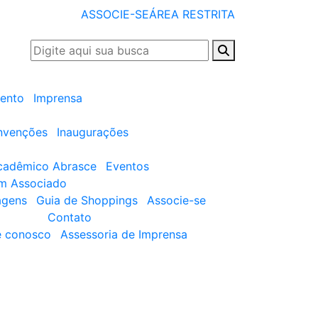
ASSOCIE-SE
ÁREA RESTRITA
ento
Imprensa
nvenções
Inaugurações
cadêmico Abrasce
Eventos
um Associado
agens
Guia de Shoppings
Associe-se
Contato
e conosco
Assessoria de Imprensa