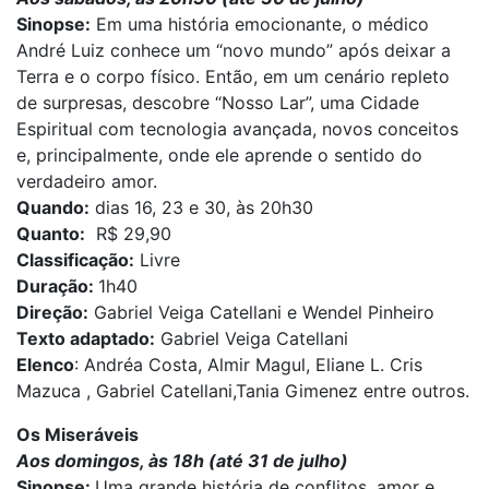
Sinopse:
Em uma história emocionante, o médico
André Luiz conhece um “novo mundo” após deixar a
Terra e o corpo físico. Então, em um cenário repleto
de surpresas, descobre “Nosso Lar”, uma Cidade
Espiritual com tecnologia avançada, novos conceitos
e, principalmente, onde ele aprende o sentido do
verdadeiro amor.
Quando:
dias 16, 23 e 30, às 20h30
Quanto:
R$ 29,90
Classificação:
Livre
Duração:
1h40
Direção:
Gabriel Veiga Catellani e Wendel Pinheiro
Texto adaptado:
Gabriel Veiga Catellani
Elenco
: Andréa Costa, Almir Magul, Eliane L. Cris
Mazuca , Gabriel Catellani,Tania Gimenez entre outros.
Os Miseráveis
Aos domingos, às 18h (até 31 de julho)
Sinopse:
Uma grande história de conflitos, amor e