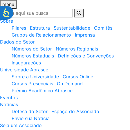
menu
Sobre
Pilares
Estrutura
Sustentabilidade
Comitês
Grupos de Relacionamento
Imprensa
Dados do Setor
Números do Setor
Números Regionais
Números Estaduais
Definições e Convenções
Inaugurações
Universidade Abrasce
Sobre a Universidade
Cursos Online
Cursos Presenciais
On Demand
Prêmio Acadêmico Abrasce
Eventos
Notícias
Defesa do Setor
Espaço do Associado
Envie sua Notícia
Seja um Associado