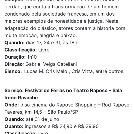
perdão, que conta a transformação de um homem
condenado pela sociedade francesa, em um dos
maiores exemplos de honestidade e justiça. Nesta
adaptação do clássico, atores contam a história com
muita emoção, alegria e paixão.
Quando:
dias 17, 24 e 31, às 18h
Classificação:
Livre
Duração:
1h10
Direção
: Gabriel Veiga Catellani
Elenco:
Lucas M. Cris Melo , Cris Vitta, entre outros..
Serviço:
Festival de Férias no Teatro Raposo – Sala
Irene Ravache
Onde:
piso cinema do Raposo Shopping – Rod Raposo
Tavares, km 14,5 – São Paulo/SP
Quando:
até 31 de julho
Quanto:
ingressos a R$ 24,90 e R$ 29,90
Classificação:
livre