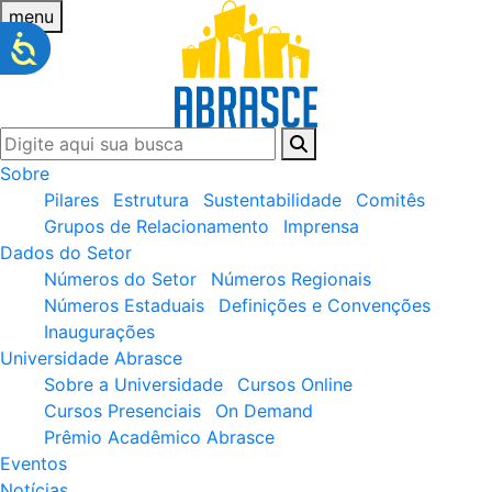
menu
Sobre
Pilares
Estrutura
Sustentabilidade
Comitês
Grupos de Relacionamento
Imprensa
Dados do Setor
Números do Setor
Números Regionais
Números Estaduais
Definições e Convenções
Inaugurações
Universidade Abrasce
Sobre a Universidade
Cursos Online
Cursos Presenciais
On Demand
Prêmio Acadêmico Abrasce
Eventos
Notícias