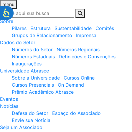
menu
Sobre
Pilares
Estrutura
Sustentabilidade
Comitês
Grupos de Relacionamento
Imprensa
Dados do Setor
Números do Setor
Números Regionais
Números Estaduais
Definições e Convenções
Inaugurações
Universidade Abrasce
Sobre a Universidade
Cursos Online
Cursos Presenciais
On Demand
Prêmio Acadêmico Abrasce
Eventos
Notícias
Defesa do Setor
Espaço do Associado
Envie sua Notícia
Seja um Associado