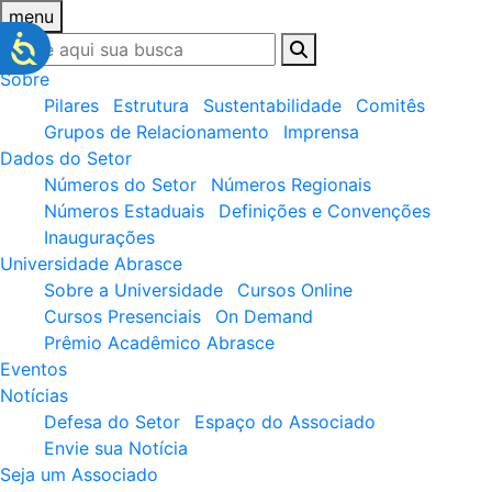
menu
Sobre
Pilares
Estrutura
Sustentabilidade
Comitês
Grupos de Relacionamento
Imprensa
Dados do Setor
Números do Setor
Números Regionais
Números Estaduais
Definições e Convenções
Inaugurações
Universidade Abrasce
Sobre a Universidade
Cursos Online
Cursos Presenciais
On Demand
Prêmio Acadêmico Abrasce
Eventos
Notícias
Defesa do Setor
Espaço do Associado
Envie sua Notícia
Seja um Associado