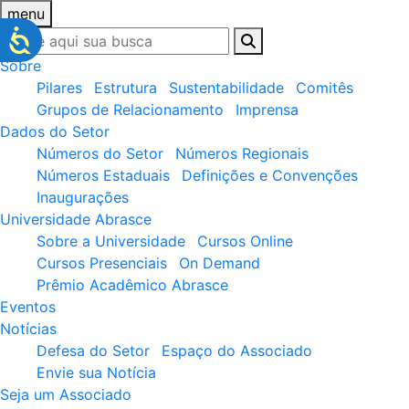
menu
Sobre
Pilares
Estrutura
Sustentabilidade
Comitês
Grupos de Relacionamento
Imprensa
Dados do Setor
Números do Setor
Números Regionais
Números Estaduais
Definições e Convenções
Inaugurações
Universidade Abrasce
Sobre a Universidade
Cursos Online
Cursos Presenciais
On Demand
Prêmio Acadêmico Abrasce
Eventos
Notícias
Defesa do Setor
Espaço do Associado
Envie sua Notícia
Seja um Associado