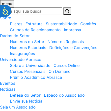
menu
Sobre
Pilares
Estrutura
Sustentabilidade
Comitês
Grupos de Relacionamento
Imprensa
Dados do Setor
Números do Setor
Números Regionais
Números Estaduais
Definições e Convenções
Inaugurações
Universidade Abrasce
Sobre a Universidade
Cursos Online
Cursos Presenciais
On Demand
Prêmio Acadêmico Abrasce
Eventos
Notícias
Defesa do Setor
Espaço do Associado
Envie sua Notícia
Seja um Associado