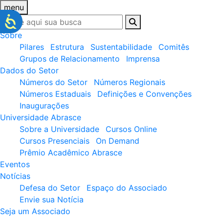
menu
Sobre
Pilares
Estrutura
Sustentabilidade
Comitês
Grupos de Relacionamento
Imprensa
Dados do Setor
Números do Setor
Números Regionais
Números Estaduais
Definições e Convenções
Inaugurações
Universidade Abrasce
Sobre a Universidade
Cursos Online
Cursos Presenciais
On Demand
Prêmio Acadêmico Abrasce
Eventos
Notícias
Defesa do Setor
Espaço do Associado
Envie sua Notícia
Seja um Associado