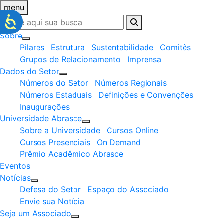
menu
Sobre
Pilares
Estrutura
Sustentabilidade
Comitês
Grupos de Relacionamento
Imprensa
Dados do Setor
Números do Setor
Números Regionais
Números Estaduais
Definições e Convenções
Inaugurações
Universidade Abrasce
Sobre a Universidade
Cursos Online
Cursos Presenciais
On Demand
Prêmio Acadêmico Abrasce
Eventos
Notícias
Defesa do Setor
Espaço do Associado
Envie sua Notícia
Seja um Associado