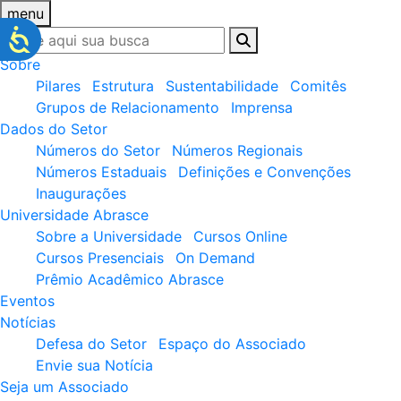
menu
Sobre
Pilares
Estrutura
Sustentabilidade
Comitês
Grupos de Relacionamento
Imprensa
Dados do Setor
Números do Setor
Números Regionais
Números Estaduais
Definições e Convenções
Inaugurações
Universidade Abrasce
Sobre a Universidade
Cursos Online
Cursos Presenciais
On Demand
Prêmio Acadêmico Abrasce
Eventos
Notícias
Defesa do Setor
Espaço do Associado
Envie sua Notícia
Seja um Associado