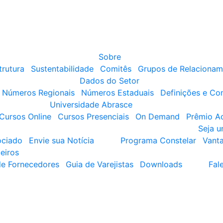
Sobre
trutura
Sustentabilidade
Comitês
Grupos de Relacionam
Dados do Setor
Números Regionais
Números Estaduais
Definições e Co
Universidade Abrasce
Cursos Online
Cursos Presenciais
On Demand
Prêmio A
Seja 
ociado
Envie sua Notícia
Programa Constelar
Vant
eiros
de Fornecedores
Guia de Varejistas
Downloads
Fal