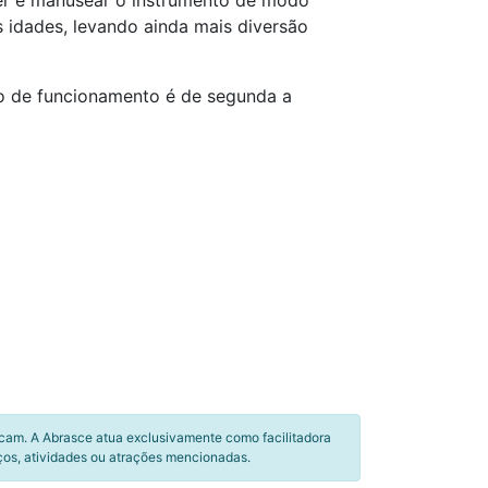
er e manusear o instrumento de modo
s idades, levando ainda mais diversão
io de funcionamento é de segunda a
icam. A Abrasce atua exclusivamente como facilitadora
ços, atividades ou atrações mencionadas.