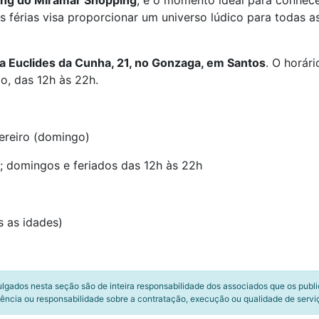
ing do Miramar Shopping
, é o momento ideal para conhec
s férias visa proporcionar um universo lúdico para todas a
a Euclides da Cunha, 21, no Gonzaga, em Santos
. O horár
o, das 12h às 22h.
vereiro (domingo)
; domingos e feriados das 12h às 22h
s as idades)
ulgados nesta seção são de inteira responsabilidade dos associados que os publ
ência ou responsabilidade sobre a contratação, execução ou qualidade de servi