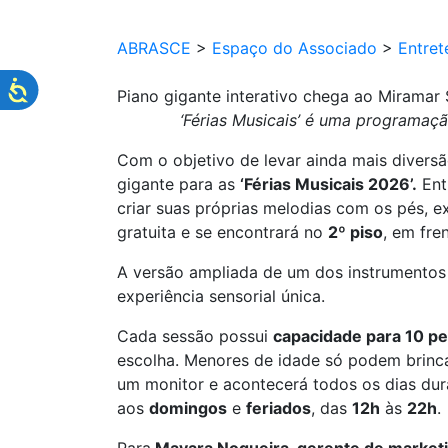
ABRASCE
>
Espaço do Associado
>
Entret
Piano gigante interativo chega ao Miramar
‘Férias Musicais’ é uma programaçã
Com o objetivo de levar ainda mais diversã
gigante para as
‘Férias Musicais 2026’.
Ent
criar suas próprias melodias com os pés, e
gratuita e se encontrará no
2º piso
, em fre
A versão ampliada de um dos instrumento
experiência sensorial única.
Cada sessão possui
capacidade para 10 p
escolha. Menores de idade só podem brinc
um monitor e acontecerá todos os dias du
aos
domingos
e
feriados
, das
12h
às
22h
.