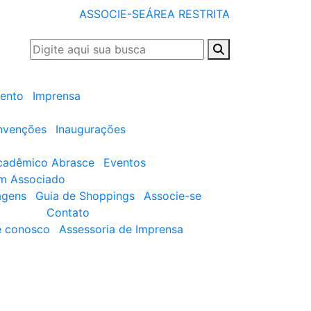
ASSOCIE-SE
ÁREA RESTRITA
ento
Imprensa
nvenções
Inaugurações
cadêmico Abrasce
Eventos
um Associado
agens
Guia de Shoppings
Associe-se
Contato
e conosco
Assessoria de Imprensa