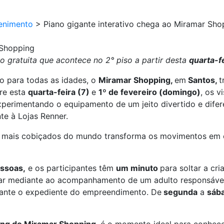
enimento
>
Piano gigante interativo chega ao Miramar Sho
 Shopping
o gratuita que acontece no 2° piso a partir desta
quarta-fe
o para todas as idades, o
Miramar Shopping,
em
Santos,
t
re esta
quarta-feira (7)
e
1º de fevereiro (domingo)
, os v
xperimentando o equipamento de um jeito divertido e difer
nte à Lojas Renner.
s mais cobiçados do mundo transforma os movimentos em c
essoas,
e os participantes têm
um minuto
para soltar a cr
ar mediante ao acompanhamento de um adulto responsável
rante o expediente do empreendimento. De
segunda
a
sáb