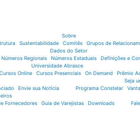
Sobre
trutura
Sustentabilidade
Comitês
Grupos de Relacionam
Dados do Setor
Números Regionais
Números Estaduais
Definições e Co
Universidade Abrasce
Cursos Online
Cursos Presenciais
On Demand
Prêmio A
Seja 
ociado
Envie sua Notícia
Programa Constelar
Vant
eiros
de Fornecedores
Guia de Varejistas
Downloads
Fal