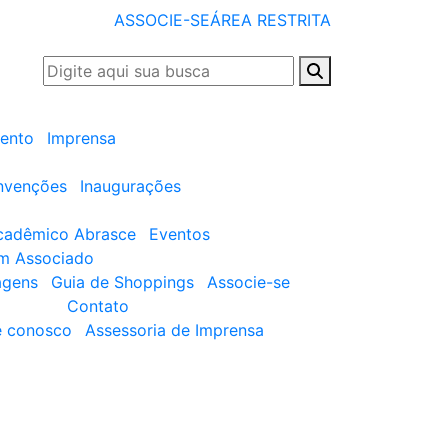
ASSOCIE-SE
ÁREA RESTRITA
ento
Imprensa
nvenções
Inaugurações
cadêmico Abrasce
Eventos
um Associado
agens
Guia de Shoppings
Associe-se
Contato
e conosco
Assessoria de Imprensa