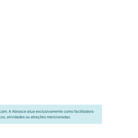
icam. A Abrasce atua exclusivamente como facilitadora
ços, atividades ou atrações mencionadas.