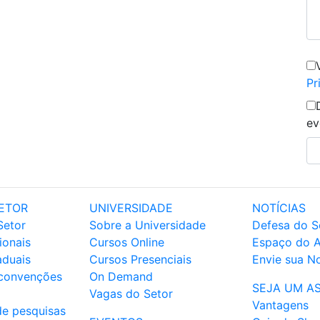
Pr
ev
ETOR
UNIVERSIDADE
NOTÍCIAS
Setor
Sobre a Universidade
Defesa do S
ionais
Cursos Online
Espaço do 
aduais
Cursos Presenciais
Envie sua No
 convenções
On Demand
SEJA UM A
Vagas do Setor
Vantagens
de pesquisas