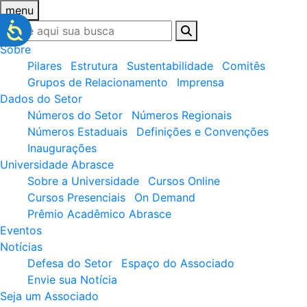
menu
Sobre
Pilares
Estrutura
Sustentabilidade
Comitês
Grupos de Relacionamento
Imprensa
Dados do Setor
Números do Setor
Números Regionais
Números Estaduais
Definições e Convenções
Inaugurações
Universidade Abrasce
Sobre a Universidade
Cursos Online
Cursos Presenciais
On Demand
Prêmio Acadêmico Abrasce
Eventos
Notícias
Defesa do Setor
Espaço do Associado
Envie sua Notícia
Seja um Associado