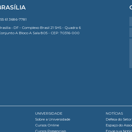
BRASÍLIA
55 61 3686-7781
rasília • DF - Complexo Brasil 21 SHS - Quadra 6
Conjunto A Bloco A Sala 805 - CEP: 70316-000
UNIVERSIDADE
NOTÍCIAS
Sobre a Universidade
Defesa do Setor
Cursos Online
Espaço do Asso
Cursos Presenciais
Envie sua Notíc