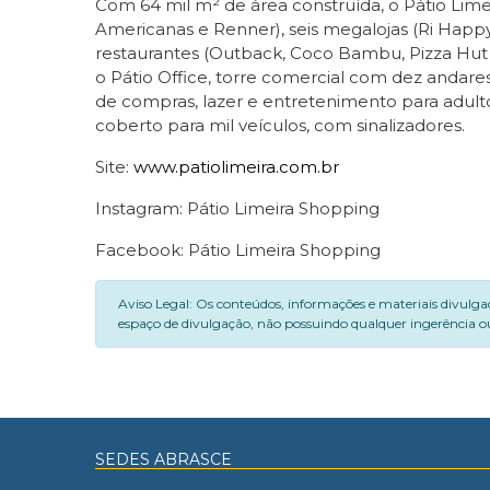
Com 64 mil m² de área construída, o Pátio Limei
Americanas e Renner), seis megalojas (Ri Happy
restaurantes (Outback, Coco Bambu, Pizza Hut 
o Pátio Office, torre comercial com dez andare
de compras, lazer e entretenimento para adult
coberto para mil veículos, com sinalizadores.
Site:
www.patiolimeira.com.br
Instagram: Pátio Limeira Shopping
Facebook: Pátio Limeira Shopping
Aviso Legal: Os conteúdos, informações e materiais divulga
espaço de divulgação, não possuindo qualquer ingerência ou
SEDES ABRASCE