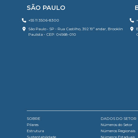
SÃO PAULO
+55 11 3506-8300
+
São Paulo • SP - Rua Castilho, 392 19º andar, Brooklin
B
Paulista - CEP: 04568-010
SOBRE
DADOS DO SETOR
Pilares
Números do Setor
Estrutura
Números Regionais
Sustentabilidade
Números Estaduais