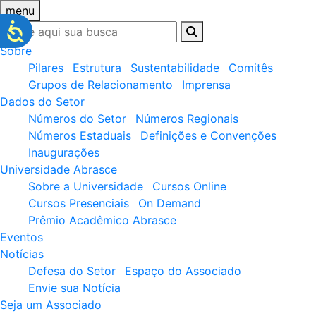
menu
Sobre
Pilares
Estrutura
Sustentabilidade
Comitês
Grupos de Relacionamento
Imprensa
Dados do Setor
Números do Setor
Números Regionais
Números Estaduais
Definições e Convenções
Inaugurações
Universidade Abrasce
Sobre a Universidade
Cursos Online
Cursos Presenciais
On Demand
Prêmio Acadêmico Abrasce
Eventos
Notícias
Defesa do Setor
Espaço do Associado
Envie sua Notícia
Seja um Associado